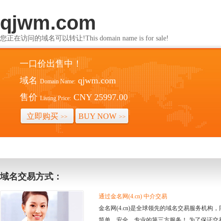
qjwm.com
您正在访问的域名可以转让!This domain name is for sale!
一口价出售中！
域名
qjwm.com
Domain Name:
售价
CNY 25997.00
Listing Price:
立即购买
BUY NOW
>>
>>
域名交易方式：
通过金名网(4.cn) 中介交易
金名网(4.cn)是全球领先的域名交易服务机
简单、安全、专业的第三方服务！ 为了保证交