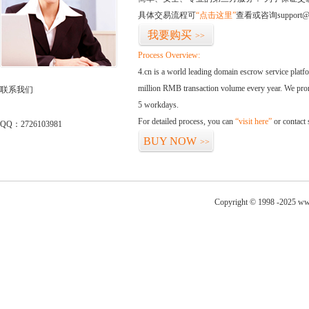
具体交易流程可
“点击这里”
查看或咨询support@
我要购买
>>
Process Overview:
4.cn is a world leading domain escrow service plat
million RMB transaction volume every year. We promi
联系我们
5 workdays.
For detailed process, you can
“visit here”
or contact
QQ：2726103981
BUY NOW
>>
Copyright © 1998 -2025 ww